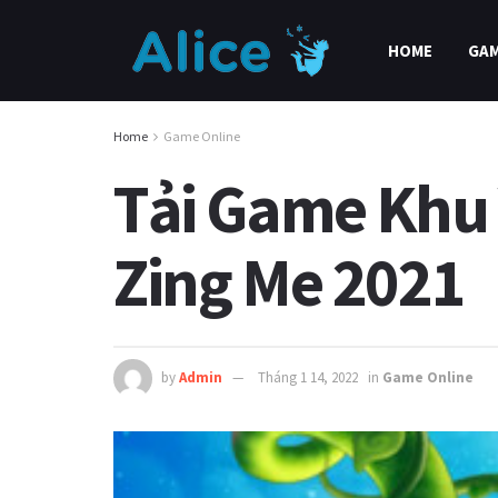
HOME
GAM
Home
Game Online
Tải Game Khu 
Zing Me 2021
by
Admin
Tháng 1 14, 2022
in
Game Online