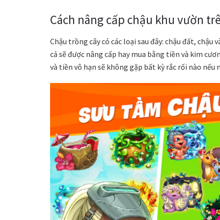
Cách nâng cấp chậu khu vườn tr
Chậu trồng cây có các loại sau đây: chậu đất, chậu
cả sẽ được nâng cấp hay mua bằng tiền và kim cươ
và tiền vô hạn sẽ không gặp bất kỳ rắc rối nào nếu 