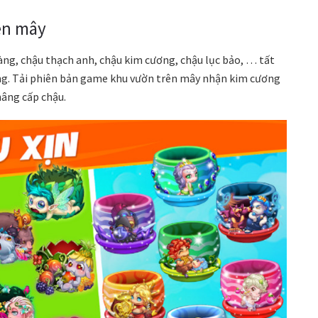
ên mây
 vàng, chậu thạch anh, chậu kim cương, chậu lục bảo, … tất
ng. Tải phiên bản game khu vườn trên mây nhận kim cương
nâng cấp chậu.