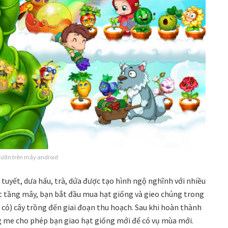
vườn trên mây android
 tuyết, dưa hấu, trà, dứa được tạo hình ngộ nghĩnh với nhiều
t tầng mây, bạn bắt đầu mua hạt giống và gieo chúng trong
 cỏ) cây trồng đến giai đoạn thu hoạch. Sau khi hoàn thành
g me cho phép bạn giao hạt giống mới để có vụ mùa mới.