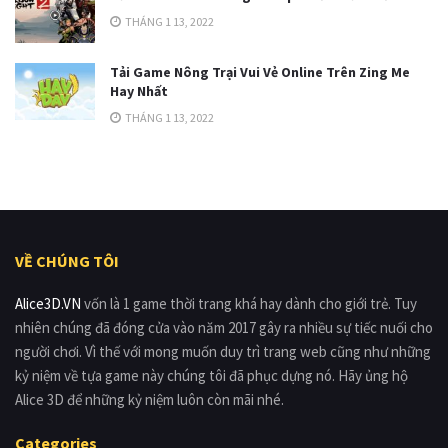
THÁNG 1 13, 2022
Tải Game Nông Trại Vui Vẻ Online Trên Zing Me
Hay Nhất
THÁNG 1 13, 2022
VỀ CHÚNG TÔI
Alice3D.VN
vốn là 1 game thời trang khá hay dành cho giới trẻ. Tuy
nhiên chúng đã đóng cửa vào năm 2017 gây ra nhiều sự tiếc nuối cho
người chơi. Vì thế với mong muốn duy trì trang web cũng như những
kỷ niệm về tựa game này chúng tôi đã phục dựng nó. Hãy ủng hộ
Alice 3D để những kỷ niệm luôn còn mãi nhé.
Categories