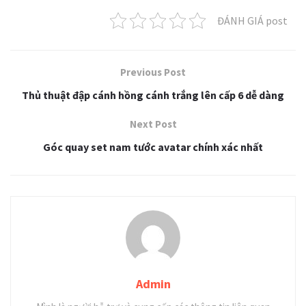
ĐÁNH GIÁ post
Previous Post
Thủ thuật đập cánh hồng cánh trắng lên cấp 6 dễ dàng
Next Post
Góc quay set nam tước avatar chính xác nhất
Admin