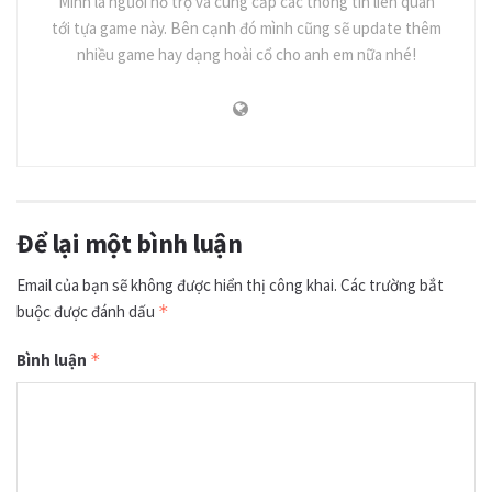
Mình là người hỗ trợ và cung cấp các thông tin liên quan
tới tựa game này. Bên cạnh đó mình cũng sẽ update thêm
nhiều game hay dạng hoài cổ cho anh em nữa nhé!
Để lại một bình luận
Email của bạn sẽ không được hiển thị công khai.
Các trường bắt
buộc được đánh dấu
*
Bình luận
*