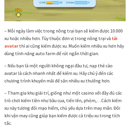
– Mỗi ngày làm việc trong nông trại bạn sẽ kiếm được 10.000
xu hoặc nhiều hơn. Tùy thuộc đơn vị trong nông trại và
tải
avatar
thì ai cũng kiếm được xu. Muốn kiếm nhiều xu hơn hãy
dùng tính năng auto farm để rút ngắn thời gian.
– Nếu bạn là một người không ngại đầu tư, nạp thẻ cào
avatar là cách nhanh nhất để kiếm xu. Hãy chú ý đến các
chương trình khuyến mãi để săn nhiều xu thưởng hơn.
– Tham gia khu giải trí, giống như một casino với đầy đủ các
trò chơi kiếm tiền như bầu cua, tiến lên, phỏm,…Cách kiếm
xu này tương đối mạo hiểm, chủ yếu dựa trên may mắn. Đôi
khi vận may cũng giúp bạn kiếm được cả triệu xu trong tích
tắc.